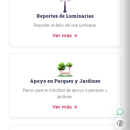
Reportes de Luminarias
Reportar el fallo de una luminaria.
Ver más
Apoyo en Parques y Jardines
◐
A+
Pasos para la solicitud de apoyo a parques y
jardines.
Ver más
↔
U̲
Dx
❙❙