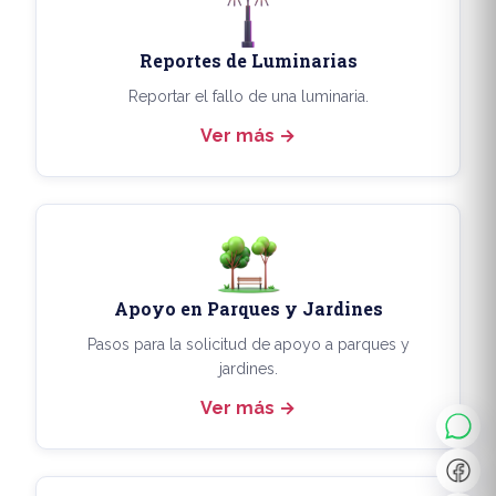
Reportes de Luminarias
Reportar el fallo de una luminaria.
Ver más
Apoyo en Parques y Jardines
◐
A+
Pasos para la solicitud de apoyo a parques y
jardines.
Ver más
↔
U̲
Dx
❙❙