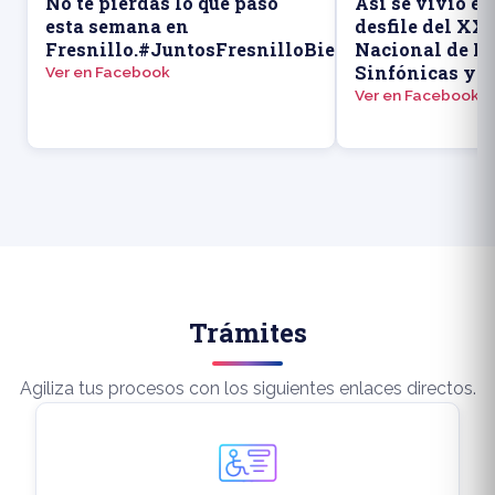
▶
No te pierdas lo que pasó
Así se vivió el
esta semana en
desfile del XX
Fresnillo.#JuntosFresnilloBienHecho
Nacional de B
Sinfónicas y e
Ver en Facebook
Ver en Facebook
Trámites
Agiliza tus procesos con los siguientes enlaces directos.