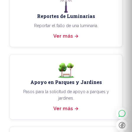
Reportes de Luminarias
Reportar el fallo de una luminaria.
Ver más
Apoyo en Parques y Jardines
◐
A+
Pasos para la solicitud de apoyo a parques y
jardines.
Ver más
↔
U̲
Dx
❙❙