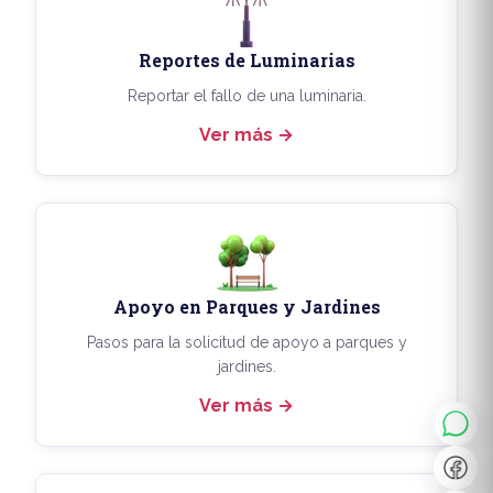
Reportes de Luminarias
Reportar el fallo de una luminaria.
Ver más
Apoyo en Parques y Jardines
◐
A+
Pasos para la solicitud de apoyo a parques y
jardines.
Ver más
↔
U̲
Dx
❙❙