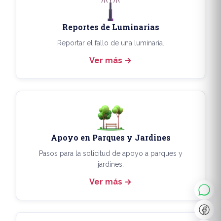
Reportes de Luminarias
Reportar el fallo de una luminaria.
Ver más
Apoyo en Parques y Jardines
◐
A+
Pasos para la solicitud de apoyo a parques y
jardines.
Ver más
↔
U̲
Dx
❙❙