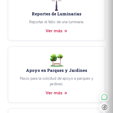
Reportes de Luminarias
Reportar el fallo de una luminaria.
Ver más
Apoyo en Parques y Jardines
◐
A+
Pasos para la solicitud de apoyo a parques y
jardines.
Ver más
↔
U̲
Dx
❙❙