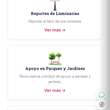
Reportes de Luminarias
Reportar el fallo de una luminaria.
Ver más
Apoyo en Parques y Jardines
◐
A+
Pasos para la solicitud de apoyo a parques y
jardines.
Ver más
↔
U̲
Dx
❙❙