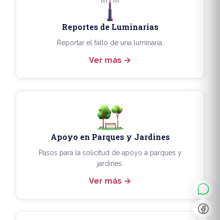
Reportes de Luminarias
Reportar el fallo de una luminaria.
Ver más
Apoyo en Parques y Jardines
◐
A+
Pasos para la solicitud de apoyo a parques y
jardines.
Ver más
↔
U̲
Dx
❙❙