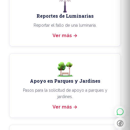
Reportes de Luminarias
Reportar el fallo de una luminaria.
Ver más
Apoyo en Parques y Jardines
◐
A+
Pasos para la solicitud de apoyo a parques y
jardines.
Ver más
↔
U̲
Dx
❙❙