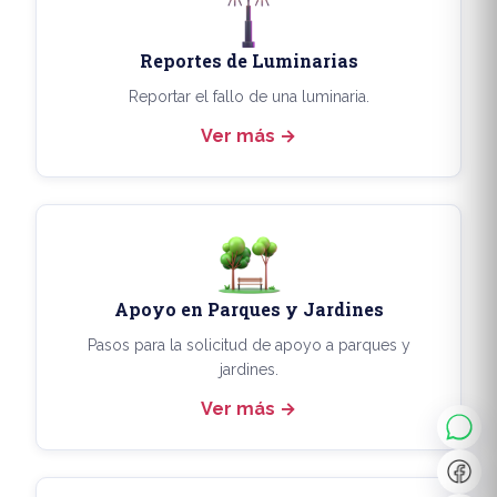
Reportes de Luminarias
Reportar el fallo de una luminaria.
Ver más
Apoyo en Parques y Jardines
◐
A+
Pasos para la solicitud de apoyo a parques y
jardines.
Ver más
↔
U̲
Dx
❙❙