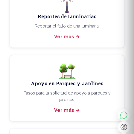
Reportes de Luminarias
Reportar el fallo de una luminaria.
Ver más
Apoyo en Parques y Jardines
◐
A+
Pasos para la solicitud de apoyo a parques y
jardines.
Ver más
↔
U̲
Dx
❙❙