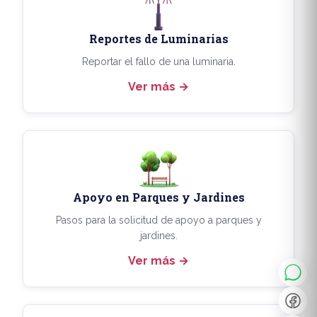
Reportes de Luminarias
Reportar el fallo de una luminaria.
Ver más
Apoyo en Parques y Jardines
◐
A+
Pasos para la solicitud de apoyo a parques y
jardines.
Ver más
↔
U̲
Dx
❙❙