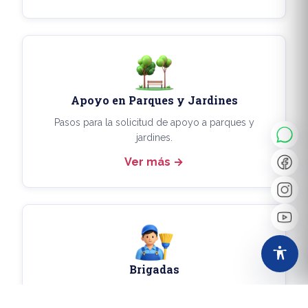
◐
A+
Apoyo en Parques y Jardines
↔
U̲
Pasos para la solicitud de apoyo a parques y
jardines.
Ver más
Dx
❙❙
Brigadas
Pasos para la solicitud del apoyo de una brigada.