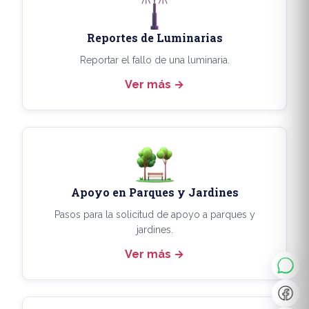
Reportes de Luminarias
Reportar el fallo de una luminaria.
Ver más
Apoyo en Parques y Jardines
◐
A+
Pasos para la solicitud de apoyo a parques y
jardines.
Ver más
↔
U̲
Dx
❙❙