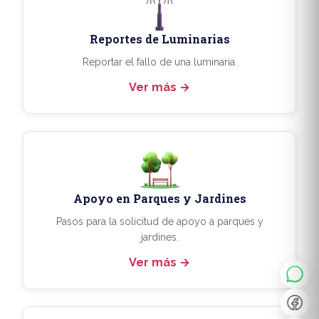
Reportes de Luminarias
Reportar el fallo de una luminaria.
Ver más
Apoyo en Parques y Jardines
◐
A+
Pasos para la solicitud de apoyo a parques y
jardines.
Ver más
↔
U̲
Dx
❙❙