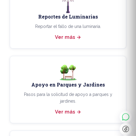
Reportes de Luminarias
Reportar el fallo de una luminaria.
Ver más
Apoyo en Parques y Jardines
◐
A+
Pasos para la solicitud de apoyo a parques y
jardines.
Ver más
↔
U̲
Dx
❙❙