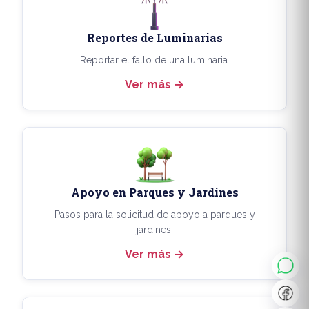
Reportes de Luminarias
Reportar el fallo de una luminaria.
Ver más
Apoyo en Parques y Jardines
◐
A+
Pasos para la solicitud de apoyo a parques y
jardines.
Ver más
↔
U̲
Dx
❙❙