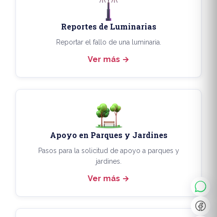
Reportes de Luminarias
Reportar el fallo de una luminaria.
Ver más
Apoyo en Parques y Jardines
◐
A+
Pasos para la solicitud de apoyo a parques y
jardines.
Ver más
↔
U̲
Dx
❙❙