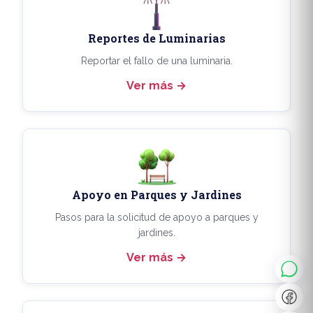
Reportes de Luminarias
Reportar el fallo de una luminaria.
Ver más
Apoyo en Parques y Jardines
◐
A+
Pasos para la solicitud de apoyo a parques y
jardines.
Ver más
↔
U̲
Dx
❙❙