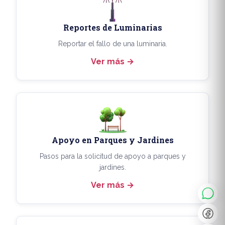
Reportes de Luminarias
Reportar el fallo de una luminaria.
Ver más
Apoyo en Parques y Jardines
◐
A+
Pasos para la solicitud de apoyo a parques y
jardines.
Ver más
↔
U̲
Dx
❙❙