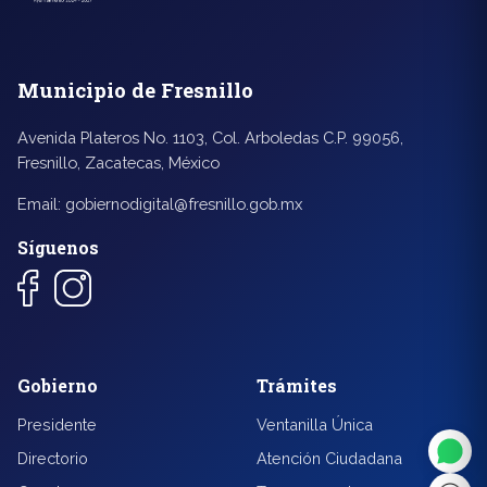
Municipio de Fresnillo
Avenida Plateros No. 1103, Col. Arboledas C.P. 99056,
Fresnillo, Zacatecas, México
Email:
gobiernodigital@fresnillo.gob.mx
Síguenos
◐
A+
Gobierno
Trámites
Presidente
Ventanilla Única
↔
U̲
Directorio
Atención Ciudadana