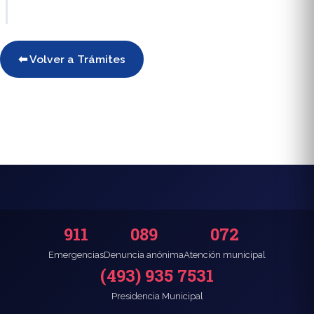
⬅ Volver a Trámites
911
089
072
Emergencias
Denuncia anónima
Atención municipal
(493) 935 7531
Presidencia Municipal