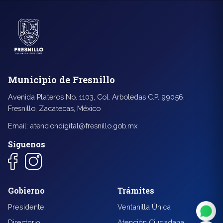
Municipio de Fresnillo
Avenida Plateros No. 1103, Col. Arboledas C.P. 99056,
Fresnillo, Zacatecas, México
Email:
atenciondigital@fresnillo.gob.mx
Síguenos
◐
A+
Gobierno
Trámites
↔
U̲
Presidente
Ventanilla Única
Directorio
Atención Ciudadana