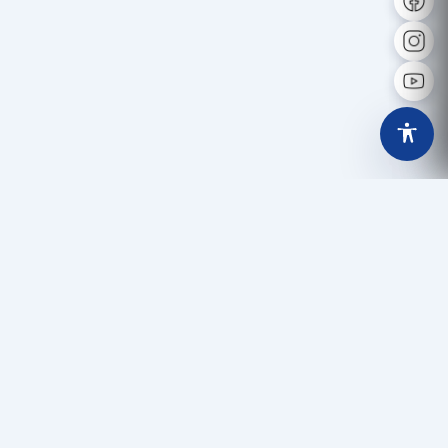
Dx
❙❙
911
089
072