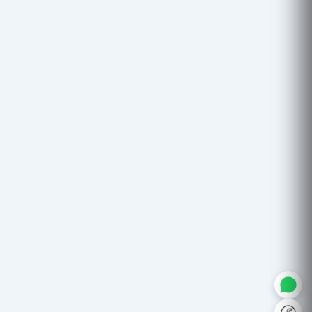
◐
A+
↔
U̲