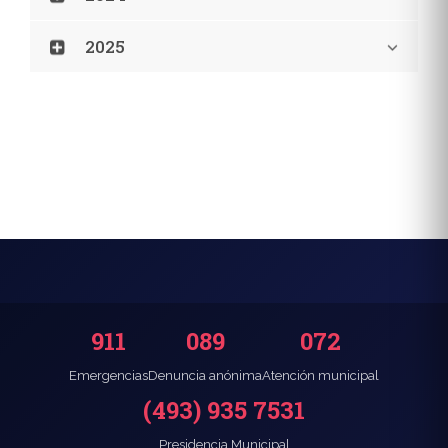
2025
911
089
072
Emergencias
Denuncia anónima
Atención municipal
(493) 935 7531
Presidencia Municipal