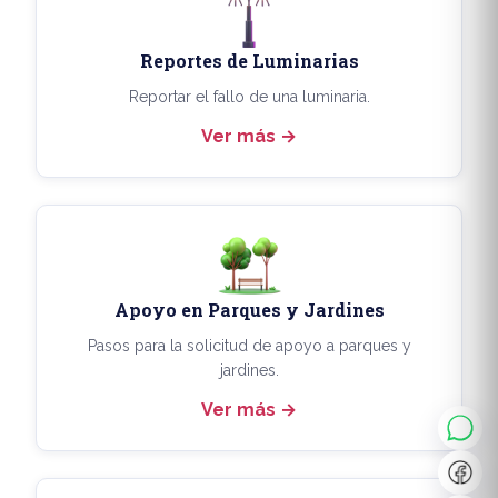
Reportes de Luminarias
Reportar el fallo de una luminaria.
Ver más
Apoyo en Parques y Jardines
◐
A+
Pasos para la solicitud de apoyo a parques y
jardines.
Ver más
↔
U̲
Dx
❙❙