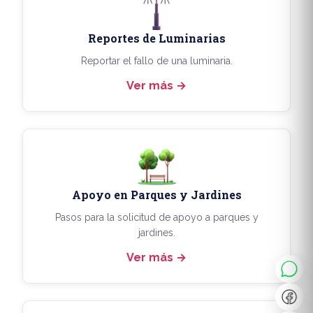
Reportes de Luminarias
Reportar el fallo de una luminaria.
Ver más
Apoyo en Parques y Jardines
◐
A+
Pasos para la solicitud de apoyo a parques y
jardines.
Ver más
↔
U̲
Dx
❙❙