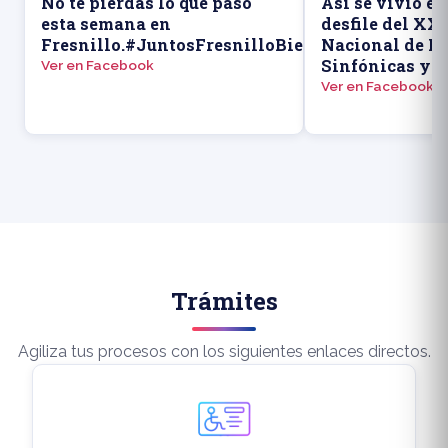
▶
No te pierdas lo que pasó
Así se vivió el
esta semana en
desfile del XX
Fresnillo.#JuntosFresnilloBienHecho
Nacional de B
Sinfónicas y e
Ver en Facebook
Ver en Facebook
Trámites
Agiliza tus procesos con los siguientes enlaces directos.