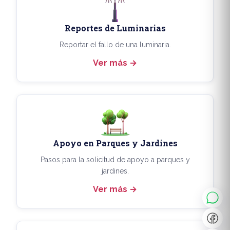
Reportes de Luminarias
Reportar el fallo de una luminaria.
Ver más
Apoyo en Parques y Jardines
◐
A+
Pasos para la solicitud de apoyo a parques y
jardines.
Ver más
↔
U̲
Dx
❙❙