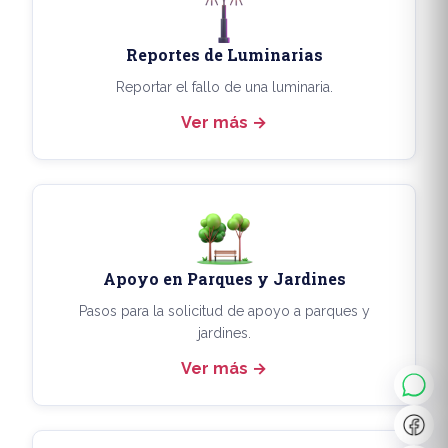
Reportes de Luminarias
Reportar el fallo de una luminaria.
Ver más
Apoyo en Parques y Jardines
◐
A+
Pasos para la solicitud de apoyo a parques y
jardines.
Ver más
↔
U̲
Dx
❙❙