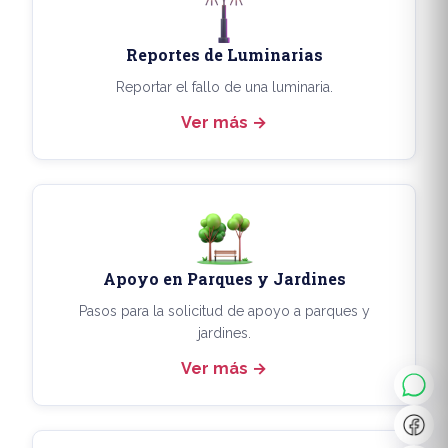
Reportes de Luminarias
Reportar el fallo de una luminaria.
Ver más
Apoyo en Parques y Jardines
◐
A+
Pasos para la solicitud de apoyo a parques y
jardines.
Ver más
↔
U̲
Dx
❙❙