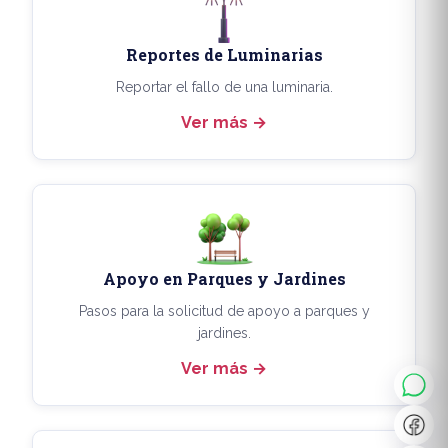
Reportes de Luminarias
Reportar el fallo de una luminaria.
Ver más
Apoyo en Parques y Jardines
◐
A+
Pasos para la solicitud de apoyo a parques y
jardines.
Ver más
↔
U̲
Dx
❙❙