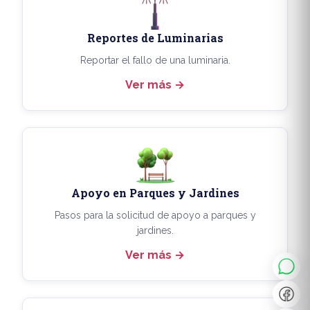
Reportes de Luminarias
Reportar el fallo de una luminaria.
Ver más
Apoyo en Parques y Jardines
◐
A+
Pasos para la solicitud de apoyo a parques y
jardines.
Ver más
↔
U̲
Dx
❙❙