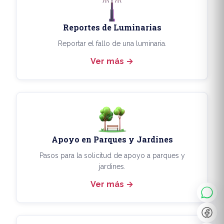
Reportes de Luminarias
Reportar el fallo de una luminaria.
Ver más
Apoyo en Parques y Jardines
◐
A+
Pasos para la solicitud de apoyo a parques y
jardines.
Ver más
↔
U̲
Dx
❙❙