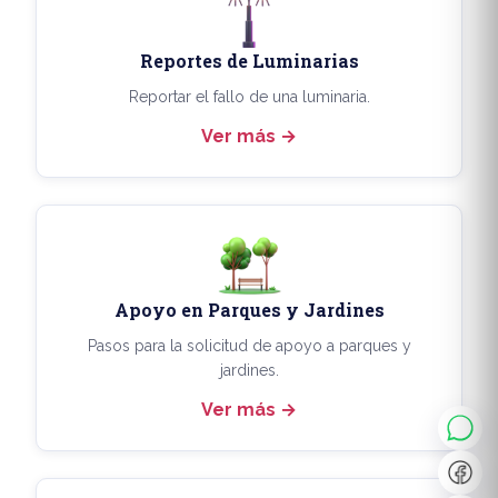
Reportes de Luminarias
Reportar el fallo de una luminaria.
Ver más
Apoyo en Parques y Jardines
◐
A+
Pasos para la solicitud de apoyo a parques y
jardines.
Ver más
↔
U̲
Dx
❙❙