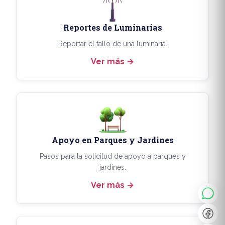
Reportes de Luminarias
Reportar el fallo de una luminaria.
Ver más
Apoyo en Parques y Jardines
◐
A+
Pasos para la solicitud de apoyo a parques y
jardines.
Ver más
↔
U̲
Dx
❙❙