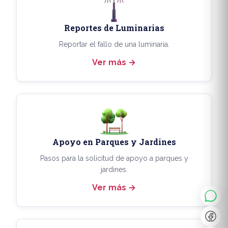
Reportes de Luminarias
Reportar el fallo de una luminaria.
Ver más
Apoyo en Parques y Jardines
◐
A+
Pasos para la solicitud de apoyo a parques y
jardines.
Ver más
↔
U̲
Dx
❙❙