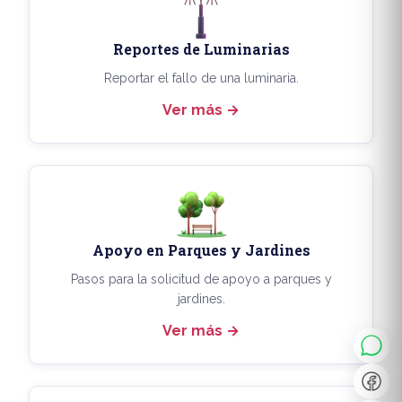
Reportes de Luminarias
Reportar el fallo de una luminaria.
Ver más
Apoyo en Parques y Jardines
◐
A+
Pasos para la solicitud de apoyo a parques y
jardines.
Ver más
↔
U̲
Dx
❙❙