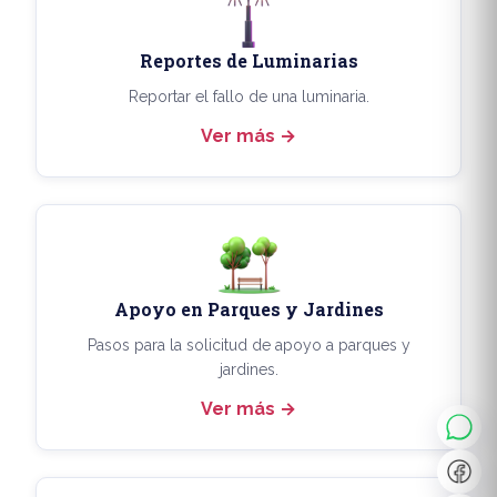
Reportes de Luminarias
Reportar el fallo de una luminaria.
Ver más
Apoyo en Parques y Jardines
◐
A+
Pasos para la solicitud de apoyo a parques y
jardines.
Ver más
↔
U̲
Dx
❙❙