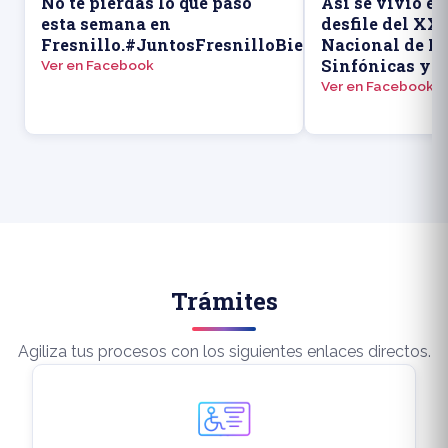
▶
No te pierdas lo que pasó
Así se vivió el
esta semana en
desfile del XX
Fresnillo.#JuntosFresnilloBienHecho
Nacional de B
Sinfónicas y e
Ver en Facebook
Ver en Facebook
Trámites
Agiliza tus procesos con los siguientes enlaces directos.