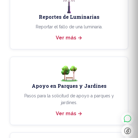
Reportes de Luminarias
Reportar el fallo de una luminaria.
Ver más
Apoyo en Parques y Jardines
◐
A+
Pasos para la solicitud de apoyo a parques y
jardines.
Ver más
↔
U̲
Dx
❙❙