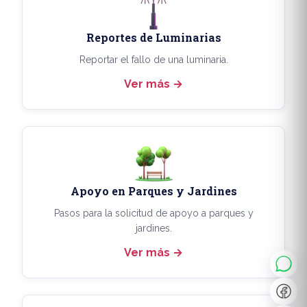
Reportes de Luminarias
Reportar el fallo de una luminaria.
Ver más
Apoyo en Parques y Jardines
◐
A+
Pasos para la solicitud de apoyo a parques y
jardines.
Ver más
↔
U̲
Dx
❙❙