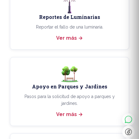
Reportes de Luminarias
Reportar el fallo de una luminaria.
Ver más
Apoyo en Parques y Jardines
◐
A+
Pasos para la solicitud de apoyo a parques y
jardines.
Ver más
↔
U̲
Dx
❙❙