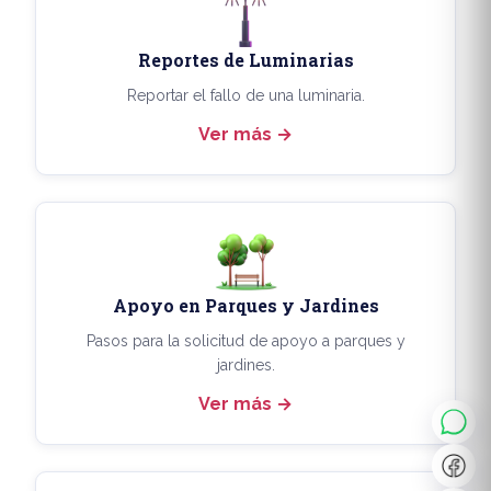
Reportes de Luminarias
Reportar el fallo de una luminaria.
Ver más
Apoyo en Parques y Jardines
◐
A+
Pasos para la solicitud de apoyo a parques y
jardines.
Ver más
↔
U̲
Dx
❙❙