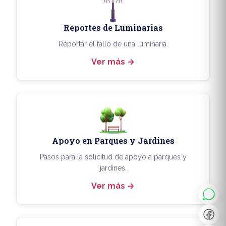
Reportes de Luminarias
Reportar el fallo de una luminaria.
Ver más
Apoyo en Parques y Jardines
◐
A+
Pasos para la solicitud de apoyo a parques y
jardines.
Ver más
↔
U̲
Dx
❙❙