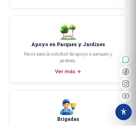
◐
A+
Apoyo en Parques y Jardines
↔
U̲
Pasos para la solicitud de apoyo a parques y
jardines.
Ver más
Dx
❙❙
Brigadas
Pasos para la solicitud del apoyo de una brigada.