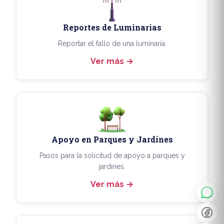
Reportes de Luminarias
Reportar el fallo de una luminaria.
Ver más
Apoyo en Parques y Jardines
◐
A+
Pasos para la solicitud de apoyo a parques y
jardines.
Ver más
↔
U̲
Dx
❙❙