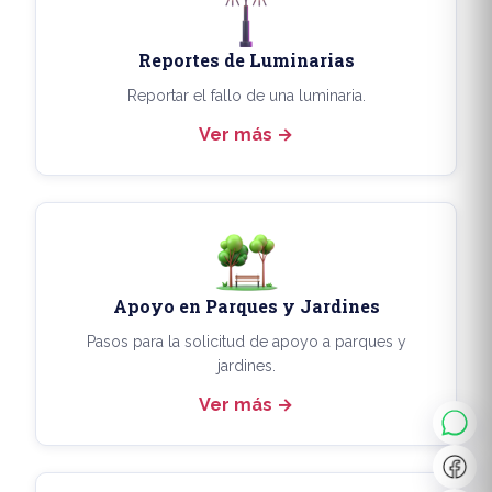
Reportes de Luminarias
Reportar el fallo de una luminaria.
Ver más
Apoyo en Parques y Jardines
◐
A+
Pasos para la solicitud de apoyo a parques y
jardines.
Ver más
↔
U̲
Dx
❙❙