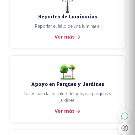
Reportes de Luminarias
Reportar el fallo de una luminaria.
Ver más
Apoyo en Parques y Jardines
◐
A+
Pasos para la solicitud de apoyo a parques y
jardines.
Ver más
↔
U̲
Dx
❙❙