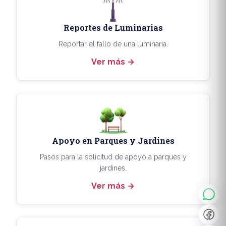
Reportes de Luminarias
Reportar el fallo de una luminaria.
Ver más
Apoyo en Parques y Jardines
◐
A+
Pasos para la solicitud de apoyo a parques y
jardines.
Ver más
↔
U̲
Dx
❙❙