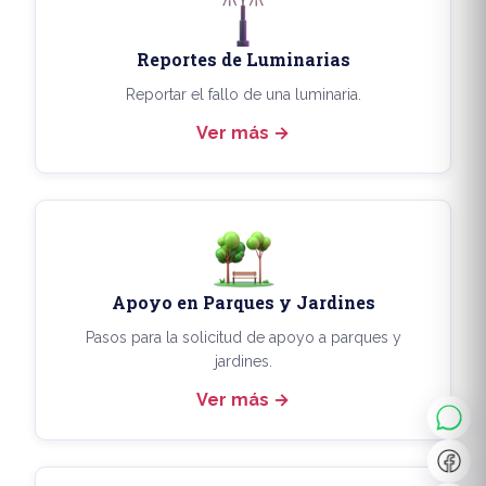
Reportes de Luminarias
Reportar el fallo de una luminaria.
Ver más
Apoyo en Parques y Jardines
◐
A+
Pasos para la solicitud de apoyo a parques y
jardines.
Ver más
↔
U̲
Dx
❙❙