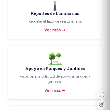
Reportes de Luminarias
Reportar el fallo de una luminaria.
Ver más
Apoyo en Parques y Jardines
◐
A+
Pasos para la solicitud de apoyo a parques y
jardines.
Ver más
↔
U̲
Dx
❙❙