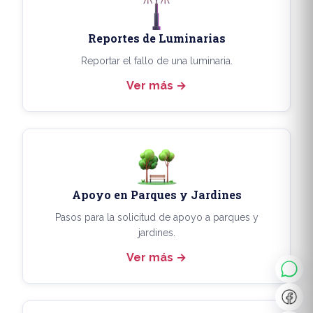
Reportes de Luminarias
Reportar el fallo de una luminaria.
Ver más
Apoyo en Parques y Jardines
◐
A+
Pasos para la solicitud de apoyo a parques y
jardines.
Ver más
↔
U̲
Dx
❙❙